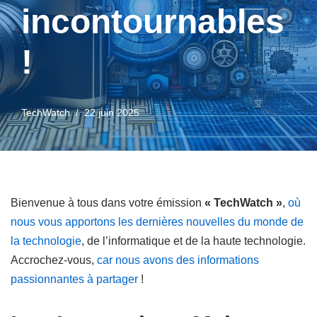
incontournables
!
TechWatch
22 juin 2025
Bienvenue à tous dans votre émission
« TechWatch »
,
où
nous vous apportons les dernières nouvelles du monde de
la technologie
, de l’informatique et de la haute technologie.
Accrochez-vous,
car nous avons des informations
passionnantes à partager
!