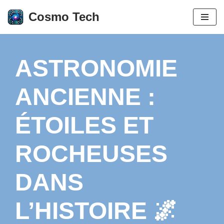
Cosmo Tech
Aller
au
contenu
ASTRONOMIE
ANCIENNE :
ÉTOILES ET
ROCHEUSES
DANS
L’HISTOIRE 🌌