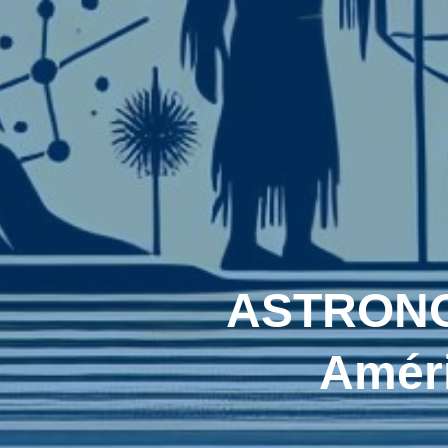
ASTRONO
Améri