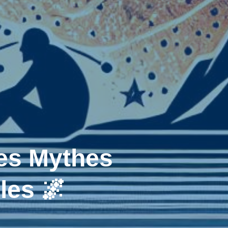
s Mythes
les 🌌