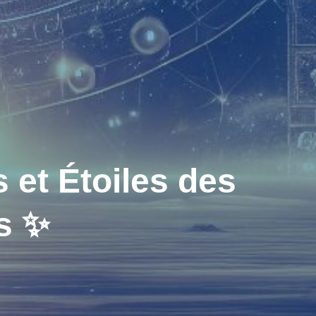
t Étoiles des
es ✨