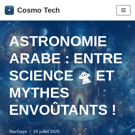
Cosmo Tech
Aller
au
contenu
ASTRONOMIE
ARABE : ENTRE
SCIENCE 🛸 ET
MYTHES
ENVOÛTANTS !
StarGaze
18 juillet 2025