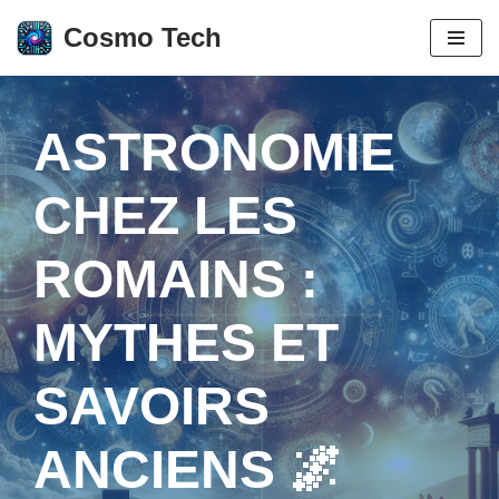
Cosmo Tech
Aller
au
contenu
ASTRONOMIE
CHEZ LES
ROMAINS :
MYTHES ET
SAVOIRS
ANCIENS 🌌