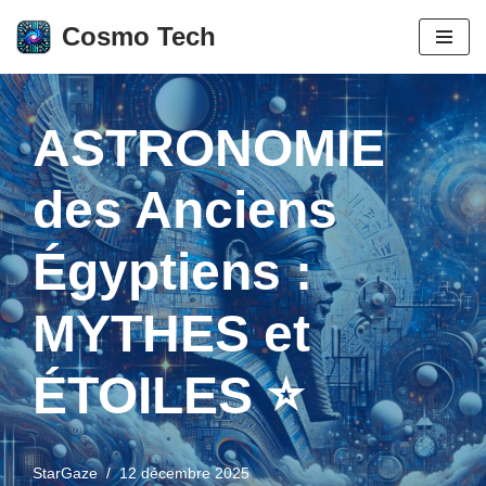
Cosmo Tech
Aller
au
contenu
ASTRONOMIE
des Anciens
Égyptiens :
MYTHES et
ÉTOILES ⭐
StarGaze
12 décembre 2025