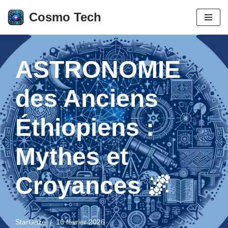
Cosmo Tech
Aller
au
contenu
ASTRONOMIE
des Anciens
Éthiopiens :
Mythes et
Croyances 🌌
StarGaze
16 février 2026