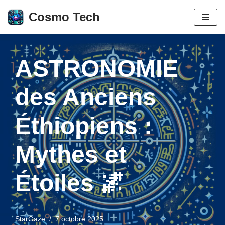
Cosmo Tech
Aller
au
contenu
ASTRONOMIE
des Anciens
Éthiopiens :
Mythes et
Étoiles 🌌
StarGaze
7 octobre 2025