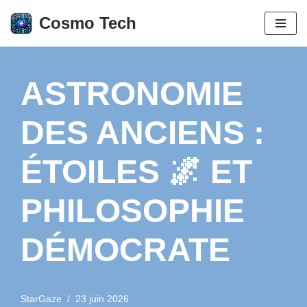
Cosmo Tech
Aller
au
contenu
ASTRONOMIE
DES ANCIENS :
ÉTOILES 🌌 ET
PHILOSOPHIE
DÉMOCRATE
StarGaze
23 juin 2026