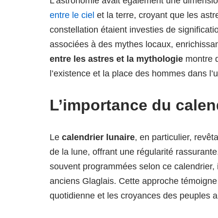
L’astronomie avait également une dimension 
entre le ciel
et la terre, croyant que les ast
constellation étaient investies de significati
associées à des mythes locaux, enrichissant 
entre les astres et la mythologie
montre q
l’existence et la place des hommes dans l’u
L’importance du calend
Le
calendrier lunaire
, en particulier, revê
de la lune, offrant une régularité rassuran
souvent programmées selon ce calendrier, in
anciens Glaglais. Cette approche témoigne de
quotidienne et les croyances des peuples a