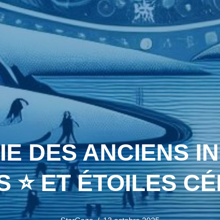
 DES ANCIENS INU
 ⭐ ET ÉTOILES C