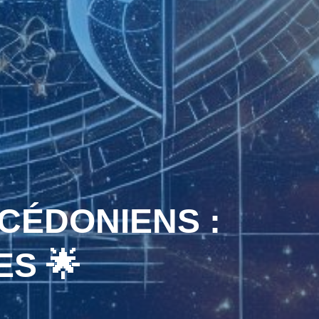
CÉDONIENS :
ES 🌟