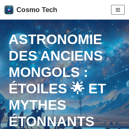
Cosmo Tech
Aller
au
contenu
ASTRONOMIE
DES ANCIENS
MONGOLS :
ÉTOILES 🌟 ET
MYTHES
ÉTONNANTS