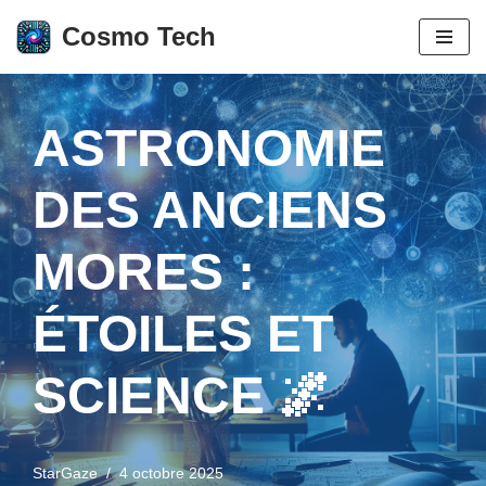
Cosmo Tech
Aller
au
contenu
ASTRONOMIE
DES ANCIENS
MORES :
ÉTOILES ET
SCIENCE 🌌
StarGaze
4 octobre 2025