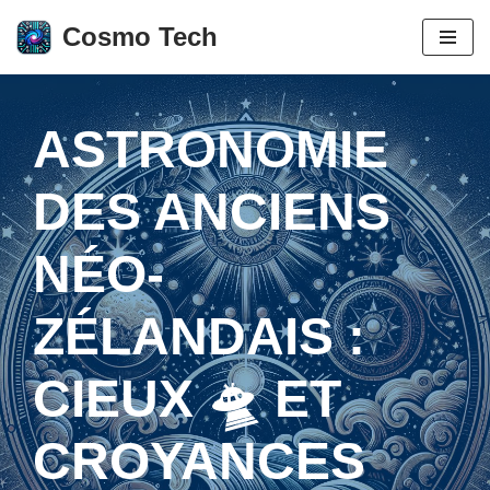
Cosmo Tech
Aller
au
contenu
ASTRONOMIE
DES ANCIENS
NÉO-
ZÉLANDAIS :
CIEUX 🛸 ET
CROYANCES