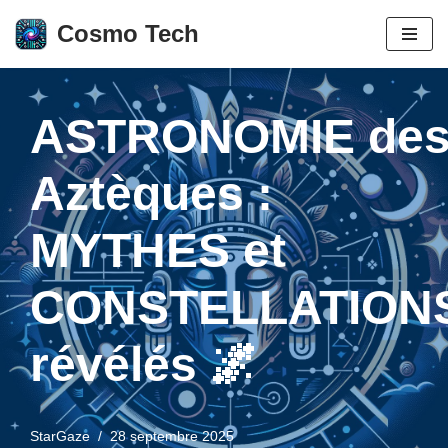
Cosmo Tech
Aller
au
contenu
ASTRONOMIE de
Aztèques :
MYTHES et
CONSTELLATION
révélés 🌌
StarGaze
28 septembre 2025