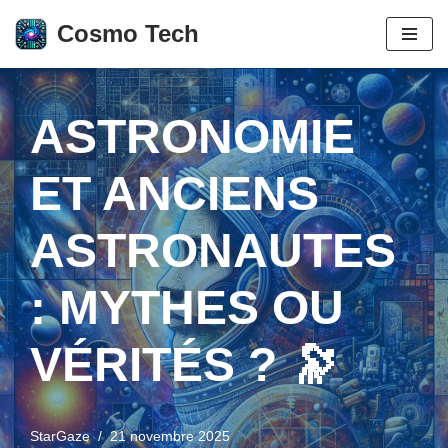
Cosmo Tech
Aller
au
contenu
ASTRONOMIE
ET ANCIENS
ASTRONAUTES
: MYTHES OU
VÉRITÉS ? 🔭
StarGaze
21 novembre 2025