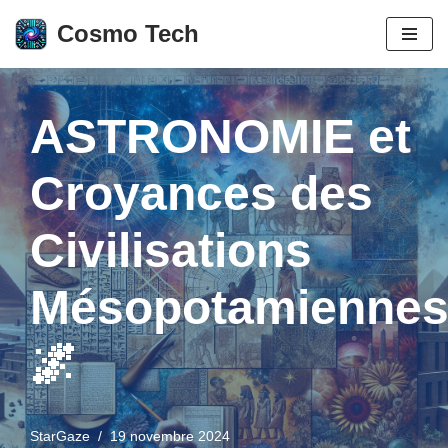
Cosmo Tech
Aller
au
contenu
ASTRONOMIE et
Croyances des
Civilisations
Mésopotamienne
🌌
StarGaze
19 novembre 2024