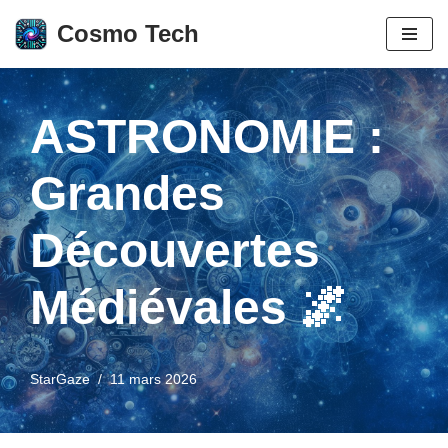
Cosmo Tech
Aller
au
contenu
ASTRONOMIE :
Grandes
Découvertes
Médiévales 🌌
StarGaze
11 mars 2026