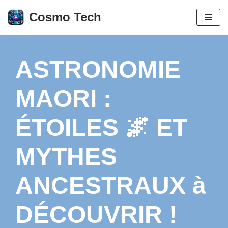
Cosmo Tech
Aller
au
contenu
ASTRONOMIE
MAORI :
ÉTOILES 🌌 ET
MYTHES
ANCESTRAUX à
DÉCOUVRIR !