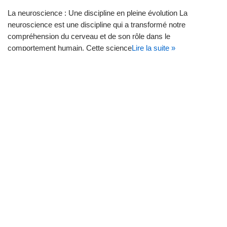
La neuroscience : Une discipline en pleine évolution La
neuroscience est une discipline qui a transformé notre
compréhension du cerveau et de son rôle dans le
comportement humain. Cette science
Lire la suite »
L’ASTRONOMIE DES HUNZAS
: ÉTOILES ✨ ET SAGESSE
ANCESTRALE
StarGaze
2 août 2026
L’astronomie des anciens Hunzas : Un héritage céleste
L’astronomie des anciens Hunzas est un sujet fascinant qui
explore la relation entre une communauté du Haut-Karakorum et
les astres. Les Hunzas,
Lire la suite »
DÉCOUVREZ les dernières