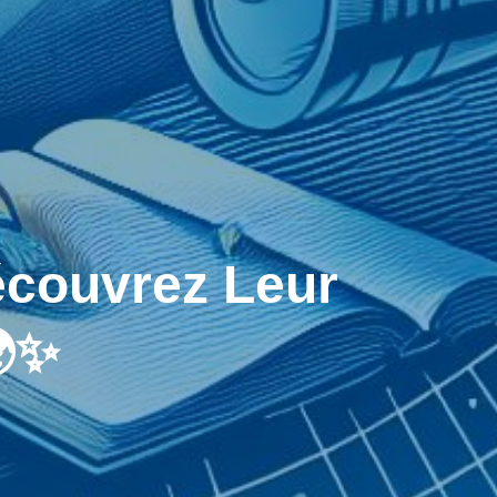
écouvrez Leur
🌍✨