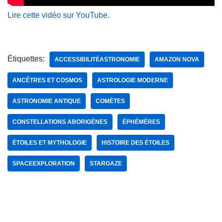
Lire cette vidéo sur YouTube
.
Étiquettes:
ACCESSIBILITÉASTRONOMIE
AMAZON NOVA
ANCÊTRES ET COSMOS
ASTROLOGIE MODERNE
ASTRONOMIE ANTIQUE
COMÈTES
CONSTELLATIONS ABORIGÈNES
ÉPHÉMÈRES
ÉTOILES ET MYTHOLOGIE
HISTOIRE DES ÉTOILES
SPACEEXPLORATION
STARGAZE