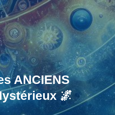
es ANCIENS
ystérieux 🌌