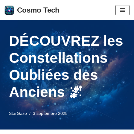
Cosmo Tech
Aller
au
contenu
DÉCOUVREZ les
Constellations
Oubliées des
Anciens 🌌
StarGaze
3 septembre 2025