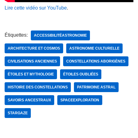
Lire cette vidéo sur YouTube
.
Étiquettes:
ACCESSIBILITÉASTRONOMIE
ARCHITECTURE ET COSMOS
ASTRONOMIE CULTURELLE
CIVILISATIONS ANCIENNES
CONSTELLATIONS ABORIGÈNES
ÉTOILES ET MYTHOLOGIE
ÉTOILES OUBLIÉES
HISTOIRE DES CONSTELLATIONS
PATRIMOINE ASTRAL
SAVOIRS ANCESTRAUX
SPACEEXPLORATION
STARGAZE