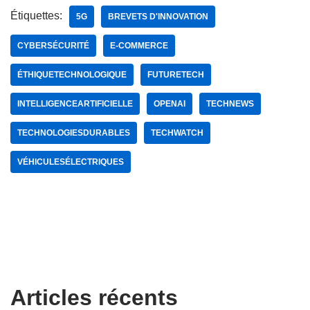
Étiquettes:
5G
BREVETS D'INNOVATION
CYBERSÉCURITÉ
E-COMMERCE
ÉTHIQUETECHNOLOGIQUE
FUTURETECH
INTELLIGENCEARTIFICIELLE
OPENAI
TECHNEWS
TECHNOLOGIESDURABLES
TECHWATCH
VÉHICULESÉLECTRIQUES
Articles récents