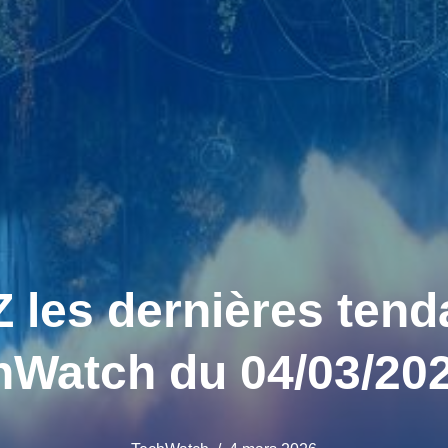
es dernières tend
hWatch du 04/03/202