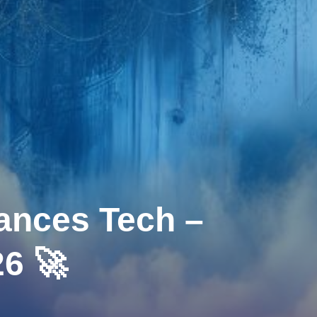
ances Tech –
6 🚀