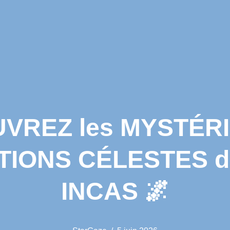
VREZ les MYSTÉR
IONS CÉLESTES d
INCAS 🌌