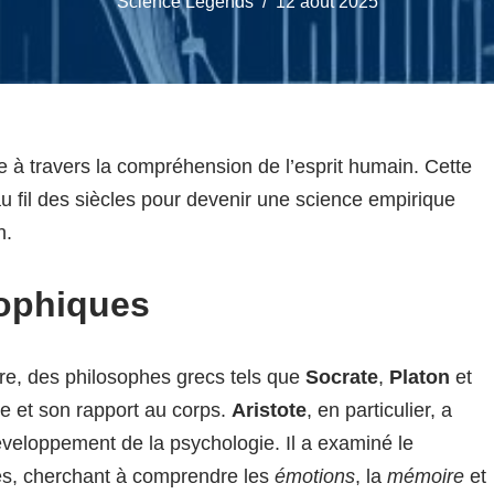
Science Legends
12 août 2025
 à travers la compréhension de l’esprit humain. Cette
au fil des siècles pour devenir une science empirique
n.
sophiques
re, des philosophes grecs tels que
Socrate
,
Platon
et
e et son rapport au corps.
Aristote
, en particulier, a
développement de la psychologie. Il a examiné le
s, cherchant à comprendre les
émotions
, la
mémoire
et