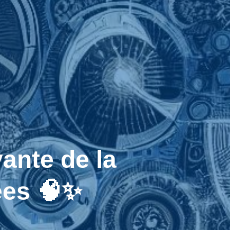
ante de la
ées 🧠✨