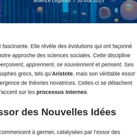
Science Legends
30 mai 2025
 fascinante. Elle révèle des évolutions qui ont façonné
otre approche des sciences sociales. Cette discipline
perçoivent
,
apprennent
,
se souviennent
et
pensent
. Ses
sophes grecs, tels qu’
Aristote
, mais son véritable essor
ergence de théories novatrices. Celles-ci se détachent
’accent sur les
processus internes
.
ssor des Nouvelles Idées
 commencent à germer, catalysées par l’essor des