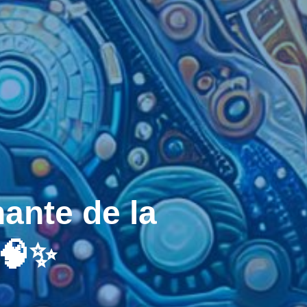
ante de la
 🧠✨