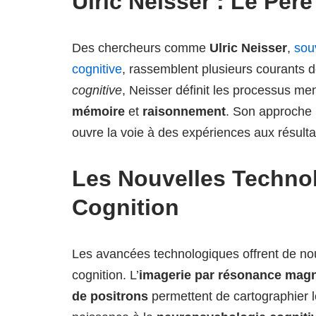
Ulric Neisser : Le Pèr
Des chercheurs comme
Ulric Neisser
,
sou
cognitive
, rassemblent plusieurs courants
cognitive
, Neisser définit les processus m
mémoire
et
raisonnement
. Son approche 
ouvre la voie à des expériences aux résultat
Les Nouvelles Technol
Cognition
Les avancées technologiques offrent de nou
cognition. L’
imagerie par résonance magn
de positrons
permettent de cartographier l