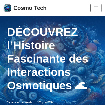
Cosmo Tech
Aller
au
contenu
DÉCOUVREZ
l’Histoire
Fascinante des
Interactions
Osmotiques 🌊
Science Legends
12 juin 2025