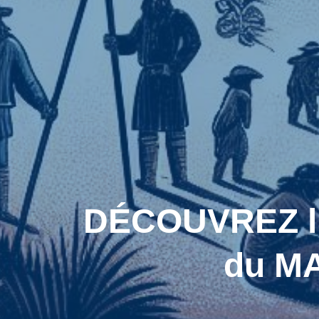
DÉCOUVREZ l’H
du MA