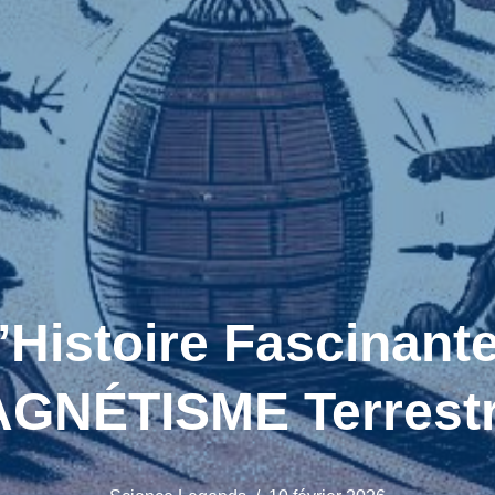
istoire Fascinante
GNÉTISME Terrest