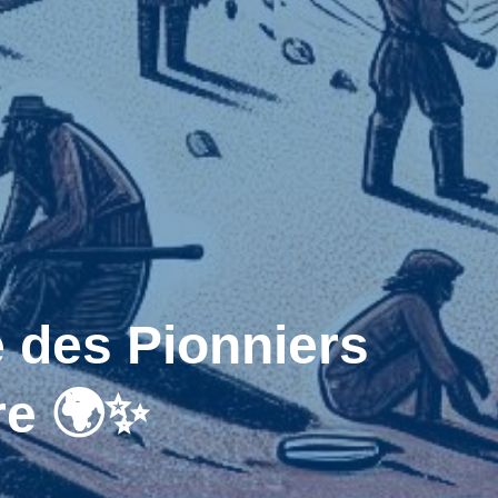
 des Pionniers
re 🌍✨