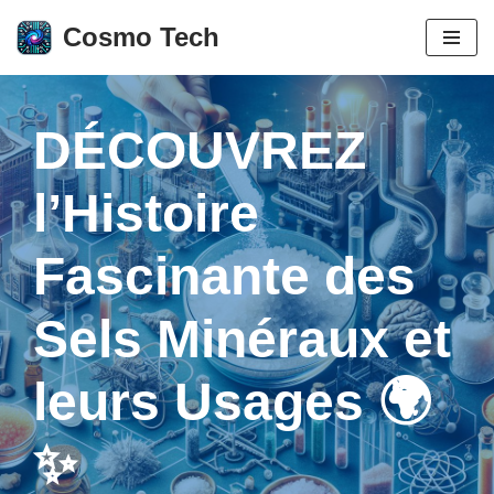
Cosmo Tech
Aller
au
contenu
DÉCOUVREZ
l’Histoire
Fascinante des
Sels Minéraux et
leurs Usages 🌍
✨