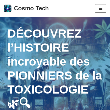
Cosmo Tech
Aller
au
contenu
DÉCOUVREZ
l’HISTOIRE
incroyable des
PIONNIERS de la
TOXICOLOGIE
🌿🔍