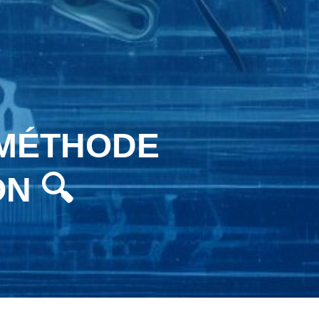
 MÉTHODE
N 🔍