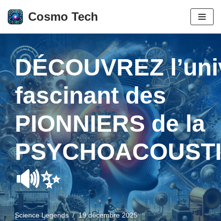
Cosmo Tech
Aller
au
contenu
DÉCOUVREZ l’uni
fascinant des
PIONNIERS de la
PSYCHOACOUST
🔊✨
Science Legends
19 décembre 2025