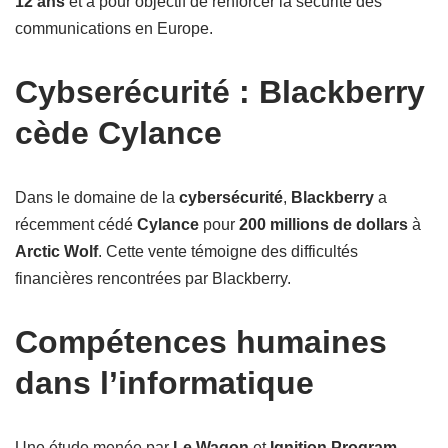
12 ans
et a pour objectif de renforcer la sécurité des
communications en Europe.
Cybserécurité : Blackberry
cède Cylance
Dans le domaine de la
cybersécurité
,
Blackberry
a
récemment cédé
Cylance
pour
200 millions de dollars
à
Arctic Wolf
. Cette vente témoigne des difficultés
financières rencontrées par Blackberry.
Compétences humaines
dans l’informatique
Une étude menée par
Le Wagon
et
Ignition Program