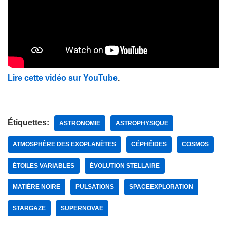
Lire cette vidéo sur YouTube
.
Étiquettes:
ASTRONOMIE
ASTROPHYSIQUE
ATMOSPHÈRE DES EXOPLANÈTES
CÉPHÉÏDES
COSMOS
ÉTOILES VARIABLES
ÉVOLUTION STELLAIRE
MATIÈRE NOIRE
PULSATIONS
SPACEEXPLORATION
STARGAZE
SUPERNOVAE