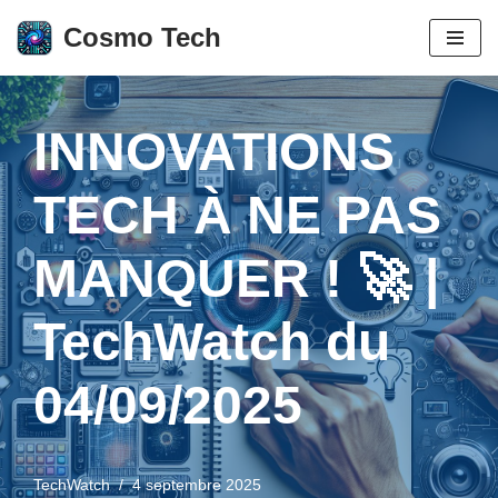
Cosmo Tech
Aller
au
contenu
INNOVATIONS
TECH À NE PAS
MANQUER ! 🚀 |
TechWatch du
04/09/2025
TechWatch
4 septembre 2025