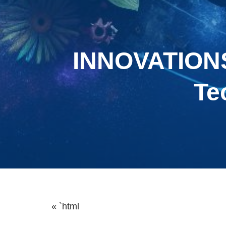
INNOVATION
Te
« `html