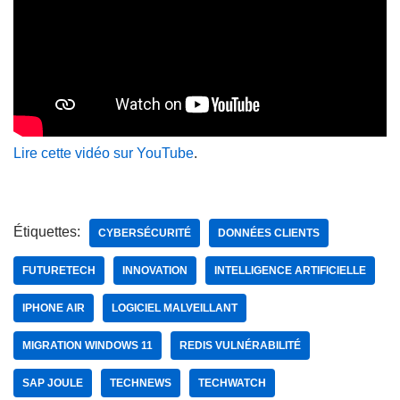
Lire cette vidéo sur YouTube
.
Étiquettes:
CYBERSÉCURITÉ
DONNÉES CLIENTS
FUTURETECH
INNOVATION
INTELLIGENCE ARTIFICIELLE
IPHONE AIR
LOGICIEL MALVEILLANT
MIGRATION WINDOWS 11
REDIS VULNÉRABILITÉ
SAP JOULE
TECHNEWS
TECHWATCH