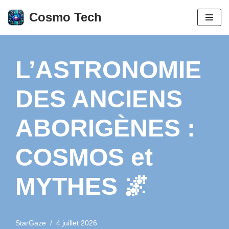
Cosmo Tech
Aller
au
contenu
L’ASTRONOMIE
DES ANCIENS
ABORIGÈNES :
COSMOS et
MYTHES 🌌
StarGaze
4 juillet 2026