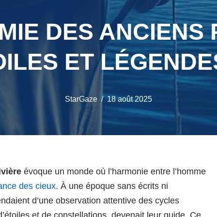
MIE DES ANCIENS 
OILES ET LÉGENDES
StarGaze
18 août 2025
vière
évoque un monde où l’harmonie entre l’homme
ance des cieux
. À une époque sans écrits ni
daient d’une observation attentive des cycles
t d’étoiles et de constellations, devenait leur guide. Ce