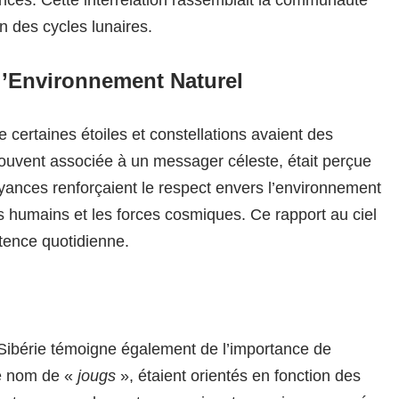
ances. Cette interrelation rassemblait la communauté
on des cycles lunaires.
 l’Environnement Naturel
 certaines étoiles et constellations avaient des
, souvent associée à un messager céleste, était perçue
yances renforçaient le respect envers l’environnement
es humains et les forces cosmiques. Ce rapport au ciel
stence quotidienne.
 Sibérie témoigne également de l’importance de
le nom de «
jougs
», étaient orientés en fonction des