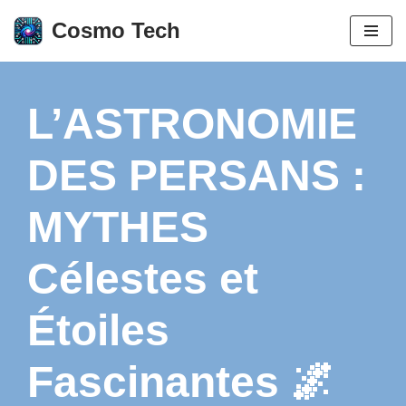
Cosmo Tech
Aller
au
contenu
L’ASTRONOMIE
DES PERSANS :
MYTHES
Célestes et
Étoiles
Fascinantes 🌌