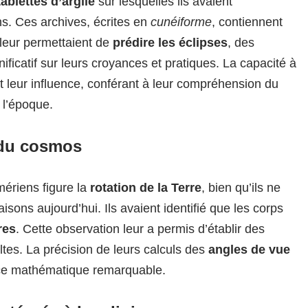
tablettes d’argile
sur lesquelles ils avaient
s. Ces archives, écrites en
cunéiforme
, contiennent
leur permettaient de
prédire les éclipses
, des
ficatif sur leurs croyances et pratiques. La capacité à
et leur influence, conférant à leur compréhension du
 l’époque.
du cosmos
ériens figure la
rotation de la Terre
, bien qu’ils ne
sons aujourd’hui. Ils avaient identifié que les corps
res
. Cette observation leur a permis d’établir des
ltes. La précision de leurs calculs des
angles de vue
nce mathématique remarquable.