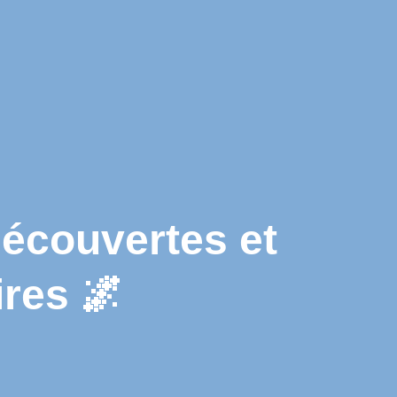
couvertes et
res 🌌