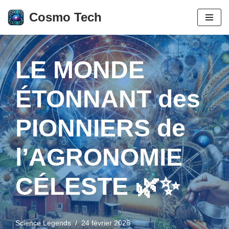
Cosmo Tech
Aller
au
contenu
LE MONDE
ÉTONNANT des
PIONNIERS de
l’AGRONOMIE
CÉLESTE 🌿✨
Science Legends
24 février 2026