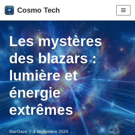
Cosmo Tech
Aller
au
contenu
Les mystères
des blazars :
lumière et
énergie
extrêmes
StarGaze
1 septembre 2024